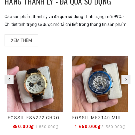
HÀNG THANH LÝ - ĐÃ QUA SỬ DỤNG
Các sản phẩm thanh lý và đã qua sử dụng. Tình trạng mới 99% -
Chi tiết tình trạng sẽ được mô tả chi tiết trong thông tin sản phẩm
XEM THÊM
FOSSIL FS5272 CHRONOGRAPH - HÀNG LƯỚT
FOSSIL ME3140 MULTI-FUNCTION AUTOMATIC - ĐÃ QUA SỬ DỤNG
850.000₫
1.650.000₫
1.850.000₫
3.550.000₫