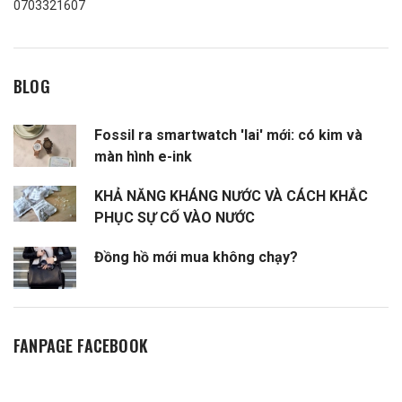
0703321607
BLOG
Fossil ra smartwatch 'lai' mới: có kim và
màn hình e-ink
KHẢ NĂNG KHÁNG NƯỚC VÀ CÁCH KHẮC
PHỤC SỰ CỐ VÀO NƯỚC
Đồng hồ mới mua không chạy?
FANPAGE FACEBOOK