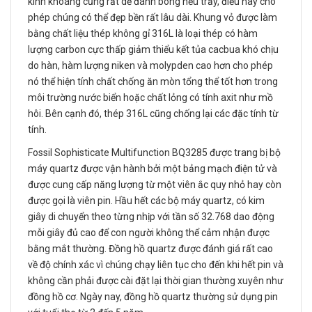
kính khoáng cũng rất dễ đánh bóng nếu trầy, điều này cho
phép chúng có thể đẹp bền rất lâu dài. Khung vỏ được làm
bằng chất liệu thép không gỉ 316L là loại thép có hàm
lượng carbon cực thấp giảm thiểu kết tủa cacbua khó chịu
do hàn, hàm lượng niken và molypden cao hơn cho phép
nó thể hiện tính chất chống ăn mòn tổng thể tốt hơn trong
môi trường nước biển hoặc chất lỏng có tính axit như mồ
hôi. Bên cạnh đó, thép 316L cũng chống lại các đặc tính từ
tính.
Fossil Sophisticate Multifunction BQ3285 được trang bị bộ
máy quartz được vận hành bởi một bảng mạch điện tử và
được cung cấp năng lượng từ một viên ắc quy nhỏ hay còn
được gọi là viên pin. Hầu hết các bộ máy quartz, có kim
giây di chuyển theo từng nhịp với tần số 32.768 dao động
mỗi giây đủ cao để con người không thể cảm nhận được
bằng mắt thường. Đồng hồ quartz được đánh giá rất cao
về độ chính xác vì chúng chạy liên tục cho đến khi hết pin và
không cần phải được cài đặt lại thời gian thường xuyên như
đồng hồ cơ. Ngày nay, đồng hồ quartz thường sử dụng pin