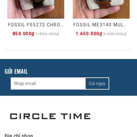
FOSSIL FS5272 CHRONOGRAPH - HÀNG LƯỚT
FOSSIL ME3140 MULTI-FUNCTION AUTOMATIC - ĐÃ QUA SỬ DỤNG
850.000₫
1.650.000₫
1.850.000₫
3.550.000₫
GỬI EMAIL
Gửi ngay
Địa chỉ shop