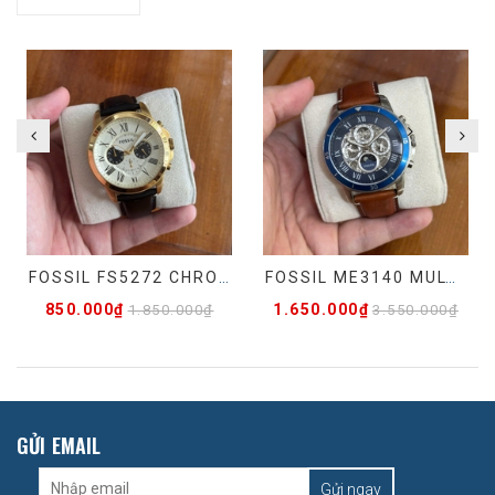
FOSSIL FS5272 CHRONOGRAPH - HÀNG LƯỚT
FOSSIL ME3140 MULTI-FUNCTION AUTOMATIC - ĐÃ QUA SỬ DỤNG
850.000₫
1.650.000₫
1.850.000₫
3.550.000₫
GỬI EMAIL
Gửi ngay