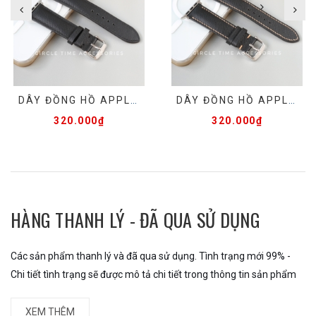
DÂY ĐỒNG HỒ APPLE WATCH DA BÒ EPSOM VÀ TRUYỀN THỐNG - APHM01B1
DÂY ĐỒNG HỒ APPLE WATCH DA BÒ EPSOM VÀ TRUYỀN THỐNG - APHM01B2
320.000₫
320.000₫
HÀNG THANH LÝ - ĐÃ QUA SỬ DỤNG
Các sản phẩm thanh lý và đã qua sử dụng. Tình trạng mới 99% -
Chi tiết tình trạng sẽ được mô tả chi tiết trong thông tin sản phẩm
XEM THÊM