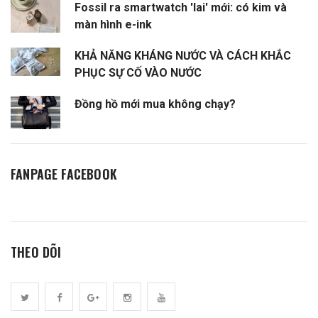
Fossil ra smartwatch 'lai' mới: có kim và
màn hình e-ink
KHẢ NĂNG KHÁNG NƯỚC VÀ CÁCH KHẮC
PHỤC SỰ CỐ VÀO NƯỚC
Đồng hồ mới mua không chạy?
FANPAGE FACEBOOK
THEO DÕI